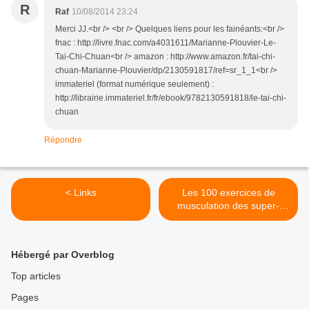
R
Raf
10/08/2014 23:24
Merci JJ.<br /> <br /> Quelques liens pour les fainéants:<br />
fnac : http://livre.fnac.com/a4031611/Marianne-Plouvier-Le-
Tai-Chi-Chuan<br /> amazon : http://www.amazon.fr/tai-chi-
chuan-Marianne-Plouvier/dp/2130591817/ref=sr_1_1<br />
immateriel (format numérique seulement) :
http://librairie.immateriel.fr/fr/ebook/9782130591818/le-tai-chi-
chuan
Répondre
< Links
Les 100 exercices de
musculation des super-
héros >
Hébergé par Overblog
Top articles
Pages