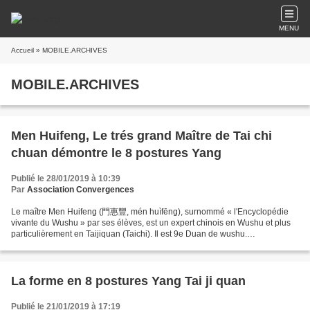
MENU
Accueil
» MOBILE.ARCHIVES
MOBILE.ARCHIVES
Men Huifeng, Le trés grand Maître de Tai chi
chuan démontre le 8 postures Yang
Publié le 28/01/2019 à 10:39
Par
Association Convergences
Le maître Men Huifeng (門惠豐, mén huìfēng), surnommé « l'Encyclopédie
vivante du Wushu » par ses élèves, est un expert chinois en Wushu et plus
particulièrement en Taijiquan (Taichi). Il est 9e Duan de wushu.
Démonstration du trés grand maître Men Huifeng...
La forme en 8 postures Yang Tai ji quan
Publié le 21/01/2019 à 17:19