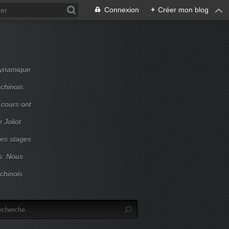
Connexion
+
Créer mon blog
dynamique
chinois.
 cours ont
 Joliot
Des stages
s. Nous
chinois