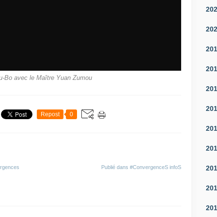
20
20
20
20
u-Bo avec le Maître Yuan Zumou
20
20
Repost
0
20
20
20
ergences
Publié dans
#ConvergenceS infoS
20
20