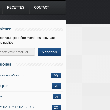
RECETTES
CONTACT
letter
ez-vous pour être averti des nouveaux
es publiés.
gories
vergenceS infoS
99
s plan
36
ge
21
MONSTRATIONS VIDEO
20