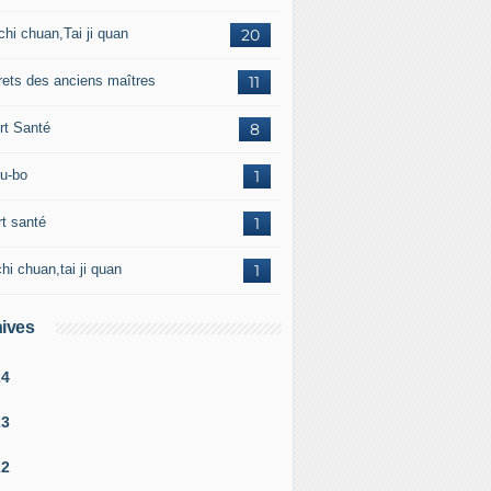
chi chuan,Tai ji quan
20
rets des anciens maîtres
11
rt Santé
8
u-bo
1
rt santé
1
chi chuan,tai ji quan
1
ives
24
23
22