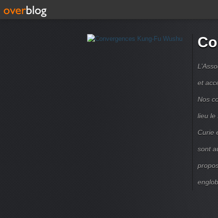
Co
L’Asso
et acc
Nos co
lieu l
Curie 
sont a
propos
englob