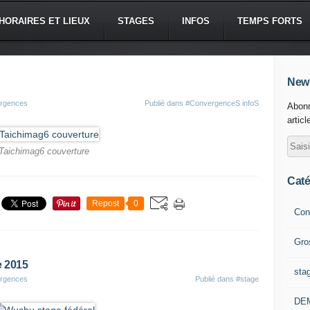
HORAIRES ET LIEUX
STAGES
INFOS
TEMPS FORTS
News
ergences
Publié dans
#ConvergenceS infoS
Abonn
articl
Taichimag6 couverture
Caté
Repost
0
Con
Gro
 2015
sta
ergences
Publié dans
#stage
DE