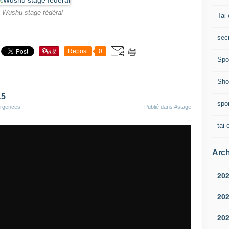
Wushu stage fédéral
Tai 
sec
Repost
0
Spo
Sho
15
spo
ergences
Publié dans
#stage
tai 
Arch
20
20
20