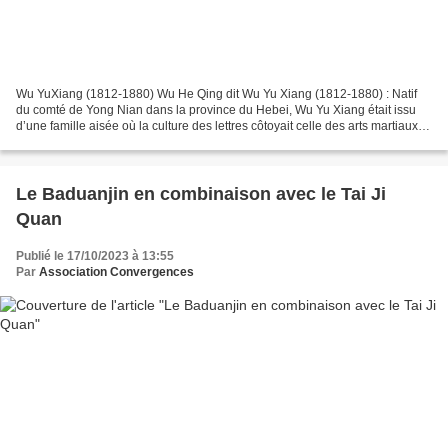
Wu YuXiang (1812-1880) Wu He Qing dit Wu Yu Xiang (1812-1880) : Natif
du comté de Yong Nian dans la province du Hebei, Wu Yu Xiang était issu
d’une famille aisée où la culture des lettres côtoyait celle des arts martiaux.
Lui et ses deux frères, Wu Cheng...
Le Baduanjin en combinaison avec le Tai Ji
Quan
Publié le 17/10/2023 à 13:55
Par
Association Convergences