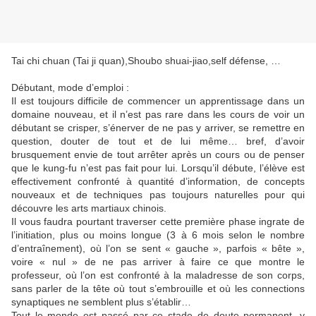
Tai chi chuan (Tai ji quan),Shoubo shuai-jiao,self défense, …
Débutant, mode d’emploi :
Il est toujours difficile de commencer un apprentissage dans un
domaine nouveau, et il n’est pas rare dans les cours de voir un
débutant se crisper, s’énerver de ne pas y arriver, se remettre en
question, douter de tout et de lui même… bref, d’avoir
brusquement envie de tout arrêter après un cours ou de penser
que le kung-fu n’est pas fait pour lui. Lorsqu’il débute, l’élève est
effectivement confronté à quantité d’information, de concepts
nouveaux et de techniques pas toujours naturelles pour qui
découvre les arts martiaux chinois.
Il vous faudra pourtant traverser cette première phase ingrate de
l’initiation, plus ou moins longue (3 à 6 mois selon le nombre
d’entraînement), où l’on se sent « gauche », parfois « bête »,
voire « nul » de ne pas arriver à faire ce que montre le
professeur, où l’on est confronté à la maladresse de son corps,
sans parler de la tête où tout s’embrouille et où les connections
synaptiques ne semblent plus s’établir…
Tout le monde est passé par ce stade de doute permanent, y