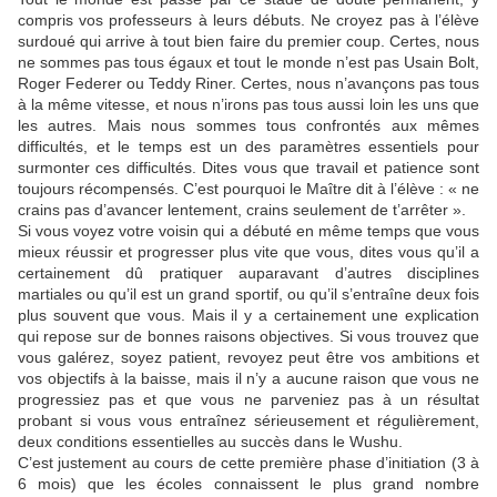
compris vos professeurs à leurs débuts. Ne croyez pas à l’élève
surdoué qui arrive à tout bien faire du premier coup. Certes, nous
ne sommes pas tous égaux et tout le monde n’est pas Usain Bolt,
Roger Federer ou Teddy Riner. Certes, nous n’avançons pas tous
à la même vitesse, et nous n’irons pas tous aussi loin les uns que
les autres. Mais nous sommes tous confrontés aux mêmes
difficultés, et le temps est un des paramètres essentiels pour
surmonter ces difficultés. Dites vous que travail et patience sont
toujours récompensés. C’est pourquoi le Maître dit à l’élève : « ne
crains pas d’avancer lentement, crains seulement de t’arrêter ».
Si vous voyez votre voisin qui a débuté en même temps que vous
mieux réussir et progresser plus vite que vous, dites vous qu’il a
certainement dû pratiquer auparavant d’autres disciplines
martiales ou qu’il est un grand sportif, ou qu’il s’entraîne deux fois
plus souvent que vous. Mais il y a certainement une explication
qui repose sur de bonnes raisons objectives. Si vous trouvez que
vous galérez, soyez patient, revoyez peut être vos ambitions et
vos objectifs à la baisse, mais il n’y a aucune raison que vous ne
progressiez pas et que vous ne parveniez pas à un résultat
probant si vous vous entraînez sérieusement et régulièrement,
deux conditions essentielles au succès dans le Wushu.
C’est justement au cours de cette première phase d’initiation (3 à
6 mois) que les écoles connaissent le plus grand nombre