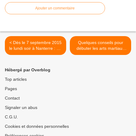
Ajouter un commentaire
< Dès le 7 septembre 2015
Quelques conseils pour
le lundi soir à Nanterre : Taï
débuter les arts martiaux
Chi - Self Defense - Kung
suite >
Fu Wushu
Hébergé par Overblog
Top articles
Pages
Contact
Signaler un abus
C.G.U.
Cookies et données personnelles
Préférences cookies