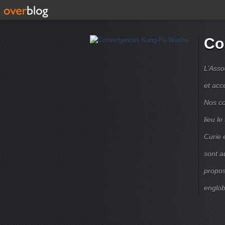
Co
L’Asso
et acc
Nos co
lieu l
Curie 
sont a
propos
englob