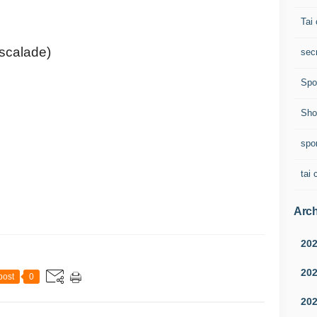
Tai 
escalade)
sec
Spo
Sho
spo
tai 
Arch
20
20
post
0
20