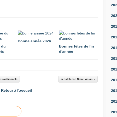
20
20
20
20
Bonne année 2024
e du
Bonnes fêtes de fin
20
is
d'année
20
20
x traditionnels
self-défense Notre vision
20
Retour à l'accueil
20
20
20