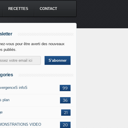
RECETTES
CONTACT
letter
ez-vous pour être averti des nouveaux
es publiés.
gories
vergenceS infoS
99
s plan
36
ge
21
MONSTRATIONS VIDEO
20