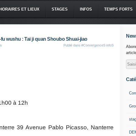
HORAIRES ET LIEUX
STAGES
INFOS
TEMPS FORTS
News
u wushu : Tai ji quan Shoubo Shuai-jiao
es
Publié dans
#ConvergenceS infoS
Abonn
articl
Caté
Con
1h00 à 12h
Gro
sta
nterre 39 Avenue Pablo Picasso, Nanterre
DE