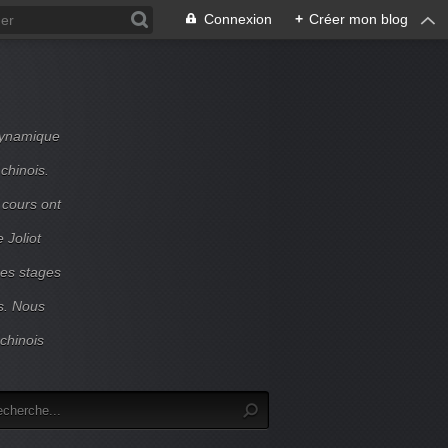
Connexion
+
Créer mon blog
dynamique
chinois.
 cours ont
 Joliot
Des stages
s. Nous
chinois