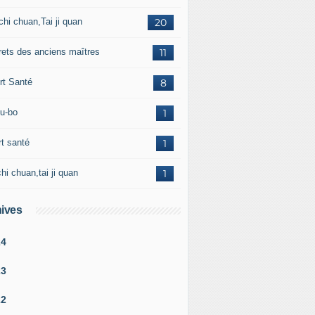
chi chuan,Tai ji quan
20
rets des anciens maîtres
11
rt Santé
8
u-bo
1
rt santé
1
chi chuan,tai ji quan
1
ives
24
23
22