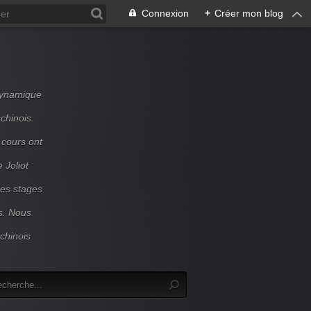
Connexion
+
Créer mon blog
dynamique
chinois.
 cours ont
 Joliot
Des stages
s. Nous
chinois