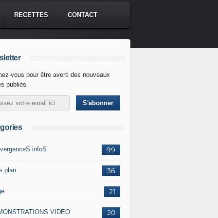
RECETTES
CONTACT
letter
ez-vous pour être averti des nouveaux
es publiés.
gories
vergenceS infoS
99
s plan
36
ge
21
MONSTRATIONS VIDEO
20