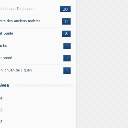
chi chuan,Tai ji quan
20
rets des anciens maîtres
11
rt Santé
8
u-bo
1
rt santé
1
chi chuan,tai ji quan
1
ives
24
23
22