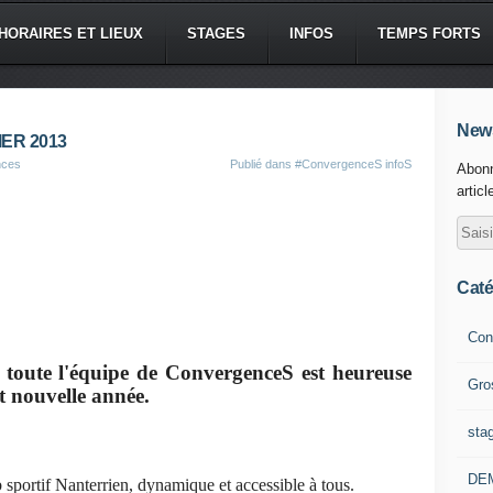
HORAIRES ET LIEUX
STAGES
INFOS
TEMPS FORTS
News
ER 2013
nces
Publié dans
#ConvergenceS infoS
Abonn
articl
Caté
Con
 toute l'équipe de ConvergenceS est heureuse
Gro
t nouvelle année.
sta
DE
sportif Nanterrien, dynamique et accessible à tous.