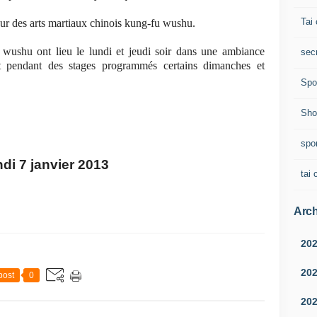
Tai 
ur des arts martiaux chinois kung-fu wushu.
wushu ont lieu le lundi et jeudi soir dans une ambiance
sec
t pendant des stages programmés certains dimanches et
Spo
Sho
spo
di 7 janvier 2013
tai 
Arch
20
20
post
0
20