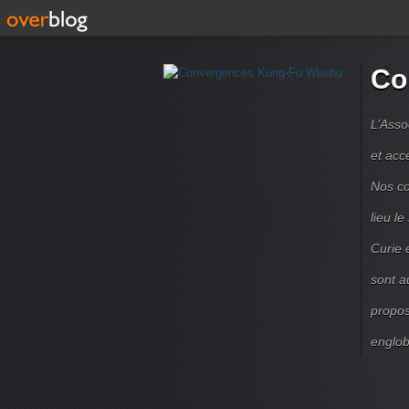
Co
L’Asso
et acc
Nos co
lieu l
Curie 
sont a
propos
englob