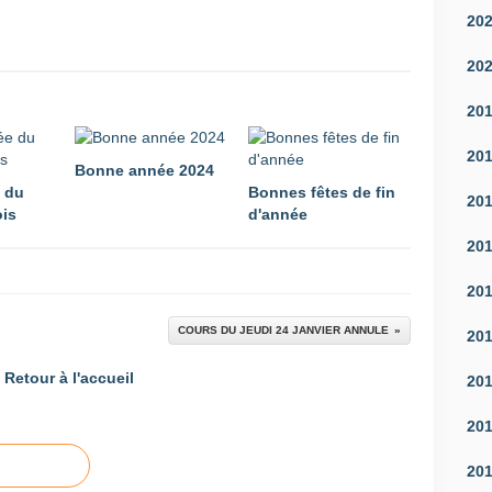
20
20
20
20
Bonne année 2024
e du
Bonnes fêtes de fin
20
is
d'année
20
20
COURS DU JEUDI 24 JANVIER ANNULE
20
Retour à l'accueil
20
20
20