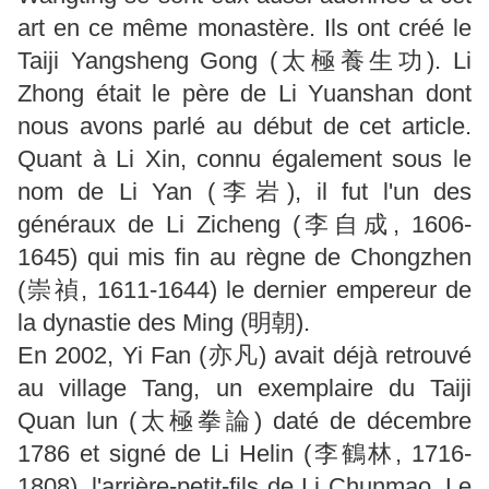
art en ce même monastère. Ils ont créé le
Taiji Yangsheng Gong (太極養生功). Li
Zhong était le père de Li Yuanshan dont
nous avons parlé au début de cet article.
Quant à Li Xin, connu également sous le
nom de Li Yan (李岩), il fut l'un des
généraux de Li Zicheng (李自成, 1606-
1645) qui mis fin au règne de Chongzhen
(崇禎, 1611-1644) le dernier empereur de
la dynastie des Ming (明朝).
En 2002, Yi Fan (亦凡) avait déjà retrouvé
au village Tang, un exemplaire du Taiji
Quan lun (太極拳論) daté de décembre
1786 et signé de Li Helin (李鶴林, 1716-
1808), l'arrière-petit-fils de Li Chunmao. Le