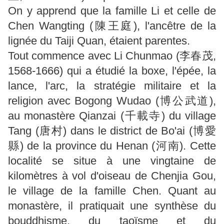
On y apprend que la famille Li et celle de
Chen Wangting (陳王庭), l'ancêtre de la
lignée du Taiji Quan, étaient parentes.
Tout commence avec Li Chunmao (李春茂,
1568-1666) qui a étudié la boxe, l'épée, la
lance, l'arc, la stratégie militaire et la
religion avec Bogong Wudao (博公武道),
au monastère Qianzai (千載寺) du village
Tang (唐村) dans le district de Bo'ai (博愛
縣) de la province du Henan (河南). Cette
localité se situe à une vingtaine de
kilomètres à vol d'oiseau de Chenjia Gou,
le village de la famille Chen. Quant au
monastère, il pratiquait une synthèse du
bouddhisme, du taoïsme et du