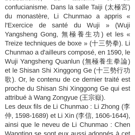
confucianisme. Dans la salle Taiji (太極宮)
du monastère, Li Chunmao a appris «
l'Exercice de santé du Wuji » (Wuji
Yangsheng Gong, 無極養生功) et les «
Treize techniques de boxe » (十三勢拳). Li
Chunmao a d'ailleurs composé, en 1590, le
Wuji Yangsheng Quanlun (無極養生拳論)
et le Shisan Shi Xinggong Ge (十三勢行功
歌). Or, le contenu de ce dernier traité est
proche du Shisan Shi Xinggong Ge qui est
attribué à Wang Zongyue (王宗嶽).
Les deux fils de Li Chunmao : Li Zhong (李
仲, 1598-1689) et Li Xin (李信, 1606-1644),
ainsi que le neveu de Li Chunmao : Chen
Wangting se sont eux aussi adonnés à cet