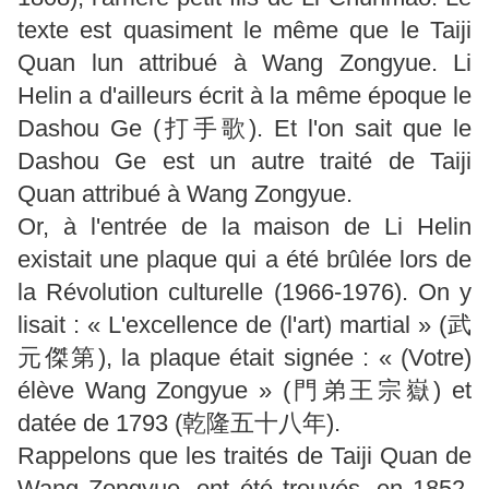
texte est quasiment le même que le Taiji
Quan lun attribué à Wang Zongyue. Li
Helin a d'ailleurs écrit à la même époque le
Dashou Ge (打手歌). Et l'on sait que le
Dashou Ge est un autre traité de Taiji
Quan attribué à Wang Zongyue.
Or, à l'entrée de la maison de Li Helin
existait une plaque qui a été brûlée lors de
la Révolution culturelle (1966-1976). On y
lisait : « L'excellence de (l'art) martial » (武
元傑第), la plaque était signée : « (Votre)
élève Wang Zongyue » (門弟王宗嶽) et
datée de 1793 (乾隆五十八年).
Rappelons que les traités de Taiji Quan de
Wang Zongyue, ont été trouvés, en 1852,