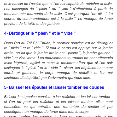
et le bassin de l’assise que si l’on est capable de relâcher la taille.
Les passages du “ plein ” au “ vide ” s’effectuent à partir de
mouvements tournants de la taille. C’est pourquoi l’on dit : “ La
source du commandement est à la taille ”. Le manque de force
provient de la taille et des jambes.
4- Distinguer le “ plein ” et le “ vide ”
Dans l’art du Tai Chi Chuan, le premier principe est de distinguer
le “ plein ” et le “ vide ”. Si tout le corps est appuyé sur la jambe
droite, on dit que la jambe droite est “ pleine ”, la jambe gauche “
vide ” et vice versa. Les mouvements tournants ne sont effectués
avec légèreté, agilité et sans le moindre effort que si l’on sait
distinguer le “ plein ” et le “ vide ” ; sinon, les déplacements sont
lourds et gauches, le corps manque de stabilité et l’on est
aisément déséquilibré par l’adversaire qui vous attire.
5- Baisser les épaules et laisser tomber les coudes
Baisser les épaules consiste à les relâcher et les laisser tomber ;
si l’on ne peut les relâcher et les laisser tomber, elles sont
haussées, ce qui entraîne une remontée du souffle et par
conséquent un manque de force dans tout le corps.
Laisser tomber les coudes le long du corps consiste à les