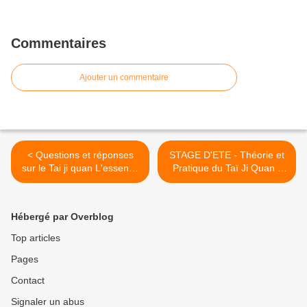
Commentaires
Ajouter un commentaire
< Questions et réponses
STAGE D'ETE - Théorie et
sur le Tai ji quan L'essence
Pratique du Taï Ji Quan -
du style Yang Weiming
Dimanche 1er juillet 2018 -
Chen
Nanterre >
Hébergé par Overblog
Top articles
Pages
Contact
Signaler un abus